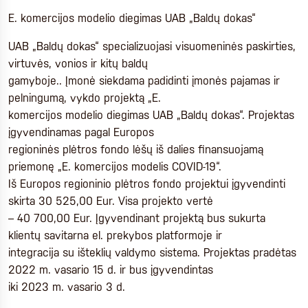
E. komercijos modelio diegimas UAB „Baldų dokas“
UAB „Baldų dokas“ specializuojasi visuomeninės paskirties,
virtuvės, vonios ir kitų baldų
gamyboje.. Įmonė siekdama padidinti įmonės pajamas ir
pelningumą, vykdo projektą „E.
komercijos modelio diegimas UAB „Baldų dokas“. Projektas
įgyvendinamas pagal Europos
regioninės plėtros fondo lėšų iš dalies finansuojamą
priemonę „E. komercijos modelis COVID-19“.
Iš Europos regioninio plėtros fondo projektui įgyvendinti
skirta 30 525,00 Eur. Visa projekto vertė
– 40 700,00 Eur. Įgyvendinant projektą bus sukurta
klientų savitarna el. prekybos platformoje ir
integracija su išteklių valdymo sistema. Projektas pradėtas
2022 m. vasario 15 d. ir bus įgyvendintas
iki 2023 m. vasario 3 d.