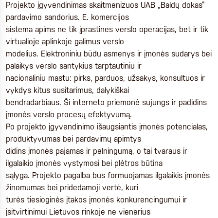
Projekto įgyvendinimas skaitmenizuos UAB „Baldų dokas”
pardavimo sandorius. E. komercijos
sistema apims ne tik įprastines verslo operacijas, bet ir tik
virtualioje aplinkoje galimus verslo
modelius. Elektroniniu būdu asmenys ir įmonės sudarys bei
palaikys verslo santykius tarptautiniu ir
nacionaliniu mastu: pirks, parduos, užsakys, konsultuos ir
vykdys kitus susitarimus, dalykiškai
bendradarbiaus. Ši interneto priemonė sujungs ir padidins
įmonės verslo procesų efektyvumą.
Po projekto įgyvendinimo išaugsiantis įmonės potencialas,
produktyvumas bei pardavimų apimtys
didins įmonės pajamas ir pelningumą, o tai tvaraus ir
ilgalaikio įmonės vystymosi bei plėtros būtina
sąlyga. Projekto pagalba bus formuojamas ilgalaikis įmonės
žinomumas bei pridedamoji vertė, kuri
turės tiesioginės įtakos įmonės konkurencingumui ir
įsitvirtinimui Lietuvos rinkoje ne vienerius