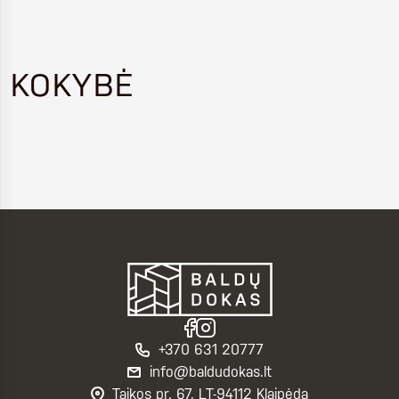
KOKYBĖ
+370 631 20777
info@baldudokas.lt
Taikos pr. 67, LT-94112 Klaipėda