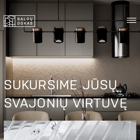
SUKURSIME JŪSŲ
SVAJONIŲ VIRTUVĘ